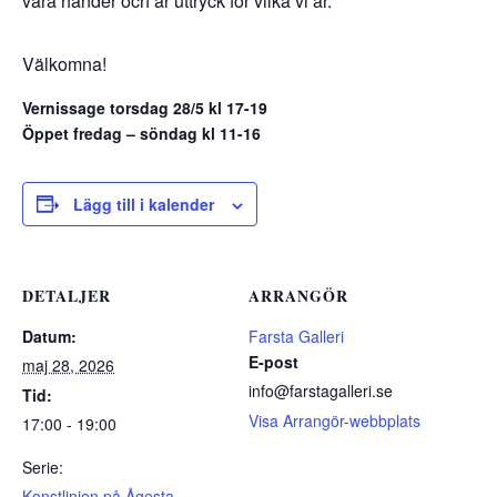
våra händer och är uttryck för vilka vi är.
Välkomna!
Vernissage torsdag 28/5 kl 17-19
Öppet fredag – söndag kl 11-16
Lägg till i kalender
DETALJER
ARRANGÖR
Datum:
Farsta Galleri
E-post
maj 28, 2026
info@farstagalleri.se
Tid:
Visa Arrangör-webbplats
17:00 - 19:00
Serie:
Konstlinjen på Ågesta