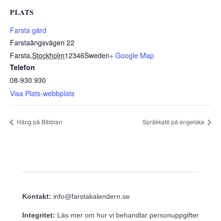
PLATS
Farsta gård
Farstaängsvägen 22
Farsta
,
Stockholm
12346
Sweden
+ Google Map
Telefon
08-930 930
Visa Plats-webbplats
Häng på Bibblan
Språkkafé på engelska
Kontakt:
info@farstakalendern.se
Integritet:
Läs mer om hur vi behandlar personuppgifter