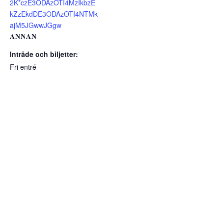
2K*czE3ODAzOTI4MzIkbzE
kZzEkdDE3ODAzOTI4NTMk
ajM5JGwwJGgw
ANNAN
Inträde och biljetter:
Fri entré