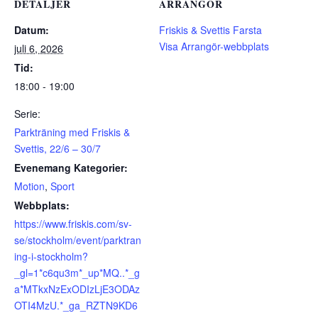
DETALJER
ARRANGÖR
Datum:
Friskis & Svettis Farsta
Visa Arrangör-webbplats
juli 6, 2026
Tid:
18:00 - 19:00
Serie:
Parkträning med Friskis &
Svettis, 22/6 – 30/7
Evenemang Kategorier:
Motion
,
Sport
Webbplats:
https://www.friskis.com/sv-
se/stockholm/event/parktran
ing-i-stockholm?
_gl=1*c6qu3m*_up*MQ..*_g
a*MTkxNzExODIzLjE3ODAz
OTI4MzU.*_ga_RZTN9KD6