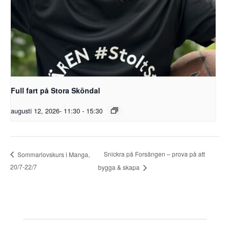
Full fart på Stora Sköndal
augusti 12, 2026- 11:30
-
15:30
Snickra på Forsängen – prova på att
Sommarlovskurs i Manga,
20/7-22/7
bygga & skapa