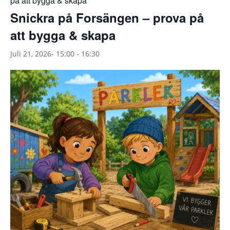
på att bygga & skapa
Snickra på Forsängen – prova på
att bygga & skapa
juli 21, 2026- 15:00
-
16:30